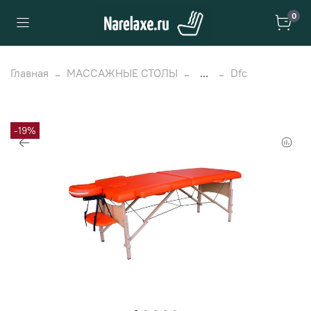
0
Главная
МАССАЖНЫЕ СТОЛЫ
...
Dfc
-19%