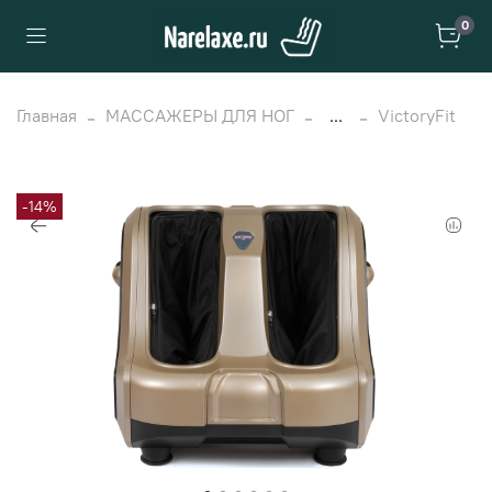
0
Главная
МАССАЖЕРЫ ДЛЯ НОГ
...
VictoryFit
-14%