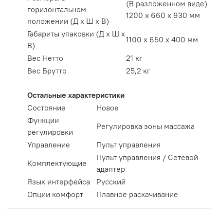
(В разложенном виде)
горизонтальном
1200 х 660 х 930 мм
положении (Д х Ш х В)
Габариты упаковки (Д х Ш х
1100 x 650 x 400 мм
В)
Вес Нетто
21 кг
Вес Брутто
25,2 кг
Остальные характеристики
Состояние
Новое
Функции
Регулировка зоны массажа
регулировки
Управление
Пульт управления
Пульт управления / Сетевой
Комплектующие
адаптер
Язык интерфейса
Русский
Опции комфорт
Плавное раскачивание