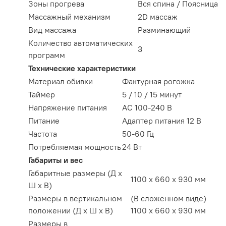
Зоны прогрева
Вся спина / Поясница
Массажный механизм
2D массаж
Вид массажа
Разминающий
Количество автоматических
3
программ
Технические характеристики
Материал обивки
Фактурная рогожка
Таймер
5 / 10 / 15 минут
Напряжение питания
АС 100-240 В
Питание
Адаптер питания 12 В
Частота
50-60 Гц
Потребляемая мощность
24 Вт
Габариты и вес
Габаритные размеры (Д х
1100 х 660 х 930 мм
Ш х В)
Размеры в вертикальном
(В сложенном виде)
положении (Д х Ш х В)
1100 х 660 х 930 мм
Размеры в