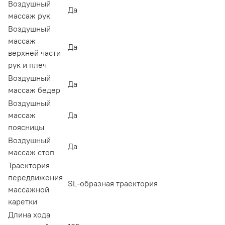
Воздушный
Да
массаж рук
Воздушный
массаж
Да
верхней части
рук и плеч
Воздушный
Да
массаж бедер
Воздушный
массаж
Да
поясницы
Воздушный
Да
массаж стоп
Траектория
передвижения
SL-образная траектория
массажной
каретки
Длина хода