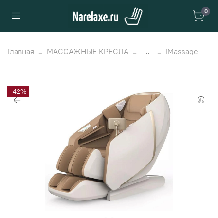
0
Главная
МАССАЖНЫЕ КРЕСЛА
...
iMassage
-42%