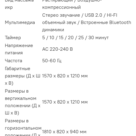
икр
компрессионный
Стерео звучание / USB 2.0 / HI-FI
Мультимедиа
объемный звук / Встроенные Bluetooth
динамики
Таймер
5 / 10 / 15 / 20 / 25 / 30 минут
Напряжение
АС 220-240 В
питания
Частота
50-60 Гц
Габаритные
размеры (Д х Ш
1570 х 820 х 1210 мм
х В)
Размеры в
вертикальном
1570 х 820 х 1210 мм
положении (Д х
Ш х В)
Размеры в
горизонтальном
1810 х 820 х 940 мм
положении (Д х