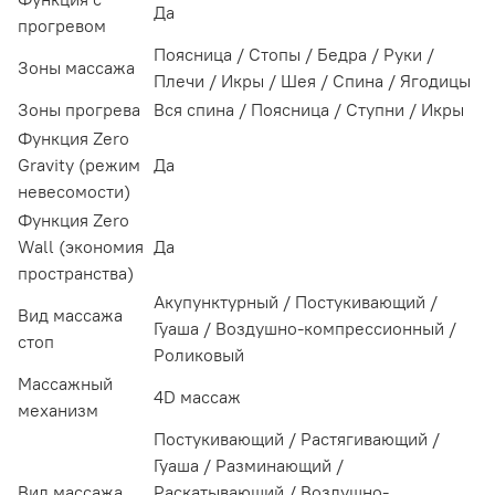
Да
прогревом
Поясница / Стопы / Бедра / Руки /
Зоны массажа
Плечи / Икры / Шея / Спина / Ягодицы
Зоны прогрева
Вся спина / Поясница / Ступни / Икры
Функция Zero
Gravity (режим
Да
невесомости)
Функция Zero
Wall (экономия
Да
пространства)
Акупунктурный / Постукивающий /
Вид массажа
Гуаша / Воздушно-компрессионный /
стоп
Роликовый
Массажный
4D массаж
механизм
Постукивающий / Растягивающий /
Гуаша / Разминающий /
Вид массажа
Раскатывающий / Воздушно-