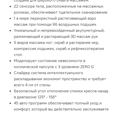
создана для широкого охвата массажем
22 сенсора тела, расположенные на массажных
роликах, обеспечивают тщательное сканирование
1 в мире перекрестный растягивающий аэро
массаж при помощи 96 воздушных подушек
Уникальный и непревзойденный акупунктурный,
разминающий и растирающий 3D массаж рук
5 видов массажа ног: скраб и растирание икр,
компрессия лодыжек, скраб и рефлексотерапия
стоп
Моделирует состояние невесомости в
космической капсуле с 3 уровнями ZERO G
Слайдер система интеллектуального
раскладывания экономит пространство и требует
всего 4 см от стены
Безопасный угол отклонения спинки кресла назад
в диапазоне 125° - 156°
45 авто программ обеспечивает полный уход и
комфорт, который вы действительно заслуживаете