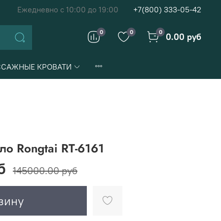
Ежедневно с 10:00 до 19:00
+7(800) 333-05-42
0
0
0
0.00 руб
САЖНЫЕ КРОВАТИ
о Rongtai RT-6161
б
145000.00 руб
зину