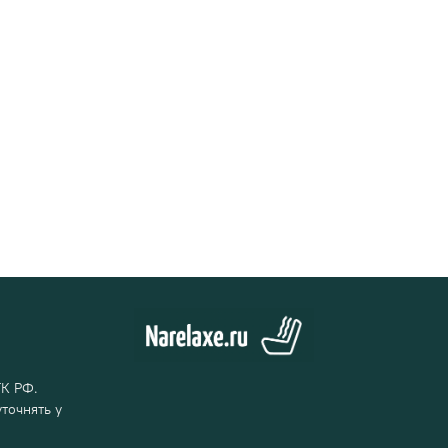
ГК РФ.
точнять у