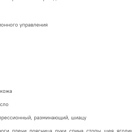
ионного управления
 кожа
есло
прессионный, разминающий, шиацу
ноги, плечи, поясница, руки, спина, стопы, шея, ягод