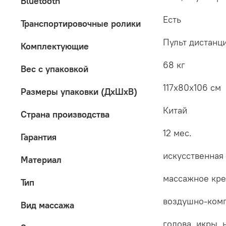
Bluetooth
Есть
Транспортировочные ролики
Пульт дистанц
Комплектующие
68 кг
Вес с упаковкой
117x80x106 см
Размеры упаковки (ДxШxВ)
Китай
Страна производства
12 мес.
Гарантия
искусственная
Материал
массажное кр
Тип
воздушно-ком
Вид массажа
голова, икры, 