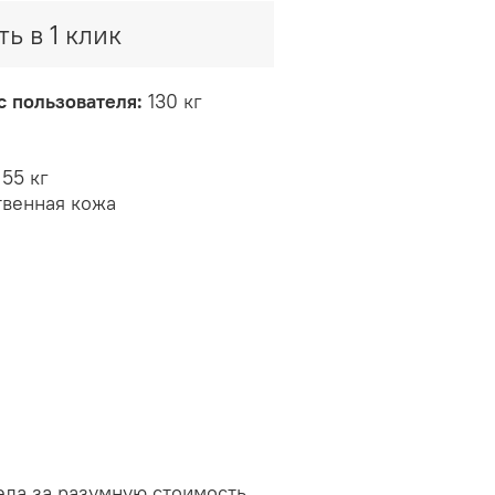
ть в 1 клик
 пользователя:
130 кг
55 кг
твенная кожа
ела за разумную стоимость.