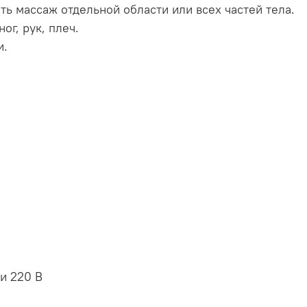
ь массаж отдельной области или всех частей тела.
г, рук, плеч.
и.
и 220 В