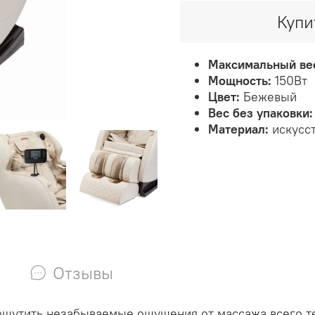
Купи
Максимальный вес
Мощность:
150Вт
Цвет:
Бежевый
Вес без упаковки:
Материал:
искусс
Отзывы
 ощутить незабываемые ощущения от массажа всего т