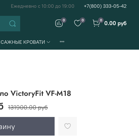
Ежедневно с 10:00 до 19:00
+7(800) 333-05-42
0
0
0
0.00 руб
САЖНЫЕ КРОВАТИ
о VictoryFit VF-M18
б
131900.00 руб
зину