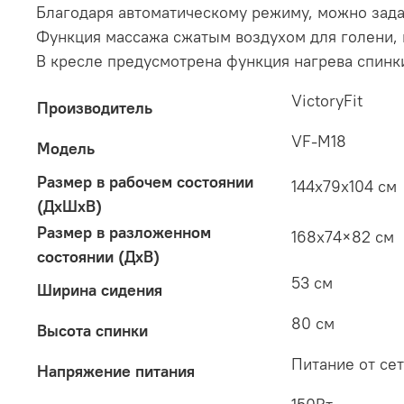
Благодаря автоматическому режиму, можно задат
Функция массажа сжатым воздухом для голени, но
В кресле предусмотрена функция нагрева спинк
VictoryFit
Производитель
VF-M18
Модель
Размер в рабочем состоянии
144x79x104 см
(ДxШxВ)
Размер в разложенном
168х74×82 см
состоянии (ДхВ)
53 см
Ширина сидения
80 см
Высота спинки
Питание от сет
Напряжение питания