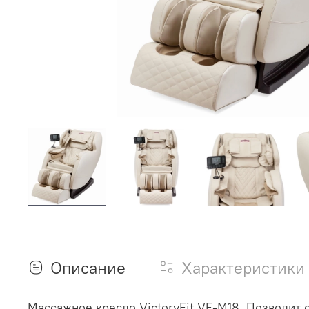
Описание
Характеристики
Массажное кресло VictoryFit VF-M18. Позволит