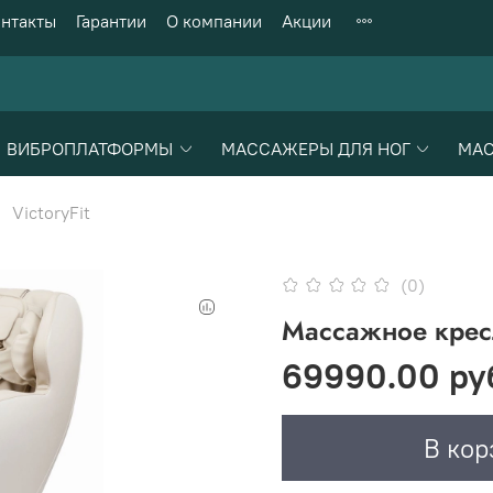
нтакты
Гарантии
О компании
Акции
ВИБРОПЛАТФОРМЫ
МАССАЖЕРЫ ДЛЯ НОГ
МАС
VictoryFit
(0)
Массажное кресл
69990.00 ру
В кор