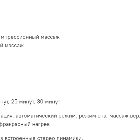
омпрессионный массаж
й массаж
инут, 25 минут, 30 минут
ация, автоматический режим, режим сна, массаж верх
нфракрасный нагрев
ез встроенные стерео динамики.