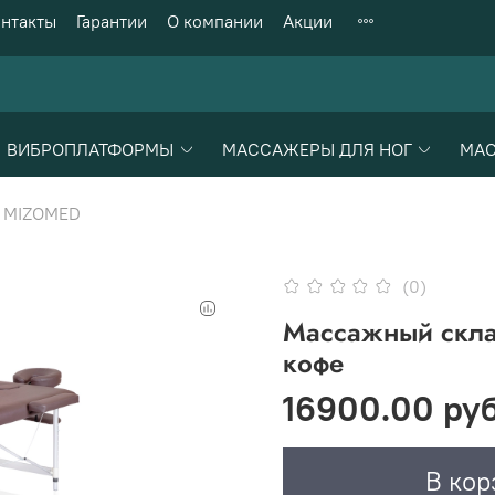
нтакты
Гарантии
О компании
Акции
ВИБРОПЛАТФОРМЫ
МАССАЖЕРЫ ДЛЯ НОГ
МАС
MIZOMED
(0)
Массажный склад
кофе
16900.00 ру
В кор