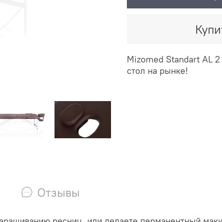
Купи
Mizomed Standart AL 2
стол на рынке!
Отзывы
аращиванию ресниц, или делаете перманентный макия