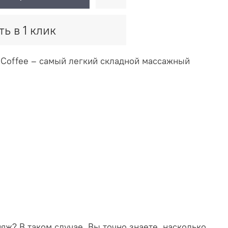
ть в 1 клик
 Coffee – cамый легкий складной массажный
ж? В таком случае, Вы точно знаете, насколько