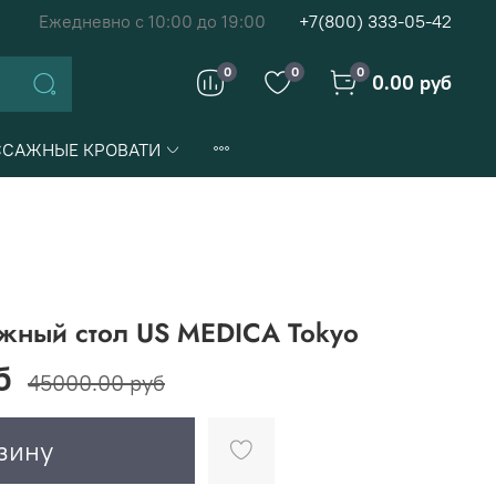
Ежедневно с 10:00 до 19:00
+7(800) 333-05-42
0
0
0
0.00 руб
САЖНЫЕ КРОВАТИ
жный стол US MEDICA Tokyo
б
45000.00 руб
зину