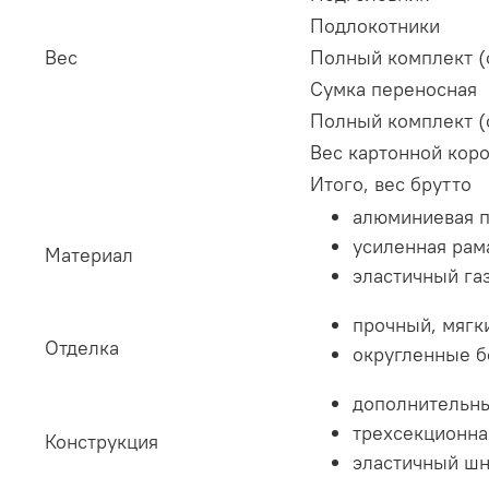
Подлокотники
Вес
Полный комплект (
Сумка переносная
Полный комплект (
Вес картонной коро
Итого, вес брутто
алюминиевая п
усиленная рам
Материал
эластичный га
прочный, мягк
Отделка
округленные б
дополнительны
трехсекционна
Конструкция
эластичный шн