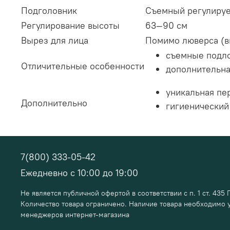
Подголовник
Cъемный регулируе
Регулирование высоты
63—90 см
Вырез для лица
Помимо люверса (вы
съемные подло
Отличительные особенности
дополнительна
уникальная пе
Дополнительно
гигиенический
7(800) 333-05-42
Ежедневно с 10:00 до 19:00
Не является публичной офертой в соответствии с п. 1 ст. 435 
Количество товара ограничено. Наличие товара необходимо у
менеджеров интернет-магазина