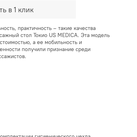
ть в 1 клик
ность, практичность – такие качества
ссажный стол Токио US MEDICA. Эта модель
стоимостью, а ее мобильность и
енности получили признание среди
сажистов.
комплектации гигиенического чехла