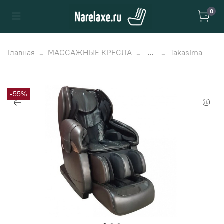
0
Главная
МАССАЖНЫЕ КРЕСЛА
...
Takasima
-55%