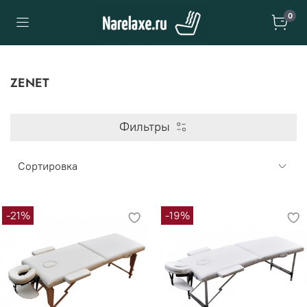
0
ZENET
Фильтры
-21%
-19%