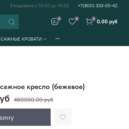
Ежедневно с 10:00 до 19:00
+7(800) 333-05-42
0
0
0
0.00 руб
САЖНЫЕ КРОВАТИ
ссажное кресло (бежевое)
уб
480000.00 руб
зину